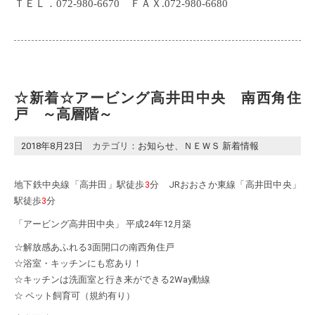
ＴＥＬ．072-980-6670 ＦＡＸ.072-980-6680
☆新着☆アービング高井田中央 南西角住
戸 ～高層階～
2018年8月23日
カテゴリ：
お知らせ
、
ＮＥＷＳ 新着情報
地下鉄中央線「高井田」駅徒歩
3
分 JRおおさか東線「高井田中央」
駅徒歩
3
分
「アービング高井田中央」 平成24年12月築
☆解放感あふれる3面開口の南西角住戸
☆浴室・キッチンにも窓あり！
☆キッチンは洗面室と行き来ができる2Way動線
☆ ペット飼育可（規約有り）