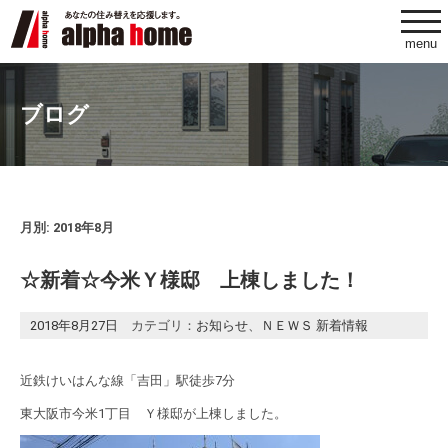
togg
navi
menu
ブログ
月別: 2018年8月
☆新着☆今米Ｙ様邸 上棟しました！
2018年8月27日
カテゴリ：
お知らせ
、
ＮＥＷＳ 新着情報
近鉄けいはんな線「吉田」駅徒歩7分
東大阪市今米1丁目 Ｙ様邸が上棟しました。