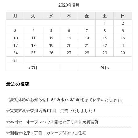
2020年8月
月
火
水
木
金
土
日
1
2
3
4
5
6
7
8
9
10
11
12
13
14
15
16
17
18
19
20
21
22
23
24
25
26
27
28
29
30
31
« 7月
9月 »
最近の投稿
【夏期休暇のお知らせ】 8/12(水)～8/16(日)まで休業いたします。
☆完売御礼☆森河内西1丁目 完売いたしました！
☆本日☆ オープンハウス開催☆アリスト天満宮前
☆新着☆松原１丁目 ガレージ付き中古住宅