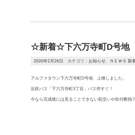
☆新着☆下六万寺町D号地
2020年2月26日
カテゴリ：
お知らせ
、
ＮＥＷＳ 新
アルファタウン下六万寺町D号地 上棟しました。
近鉄バス「下六万寺町3丁目」バス停すぐ！
今なら完成後には見ることできない筋交いや吹付断熱