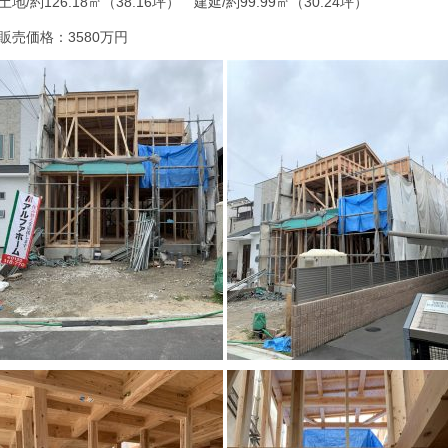
土地/約126.18㎡（38.16坪）
建延/約99.99㎡（30.24坪）
販売価格：3580万円