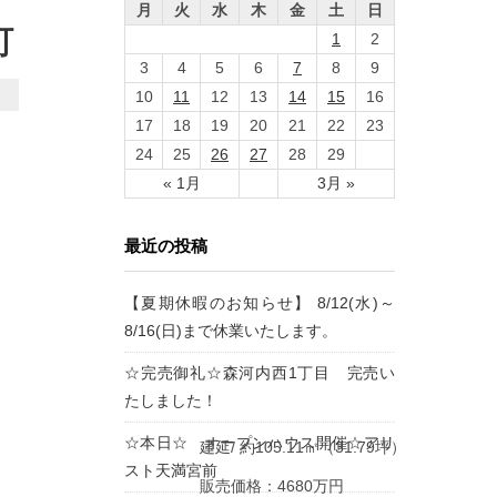
月
火
水
木
金
土
日
町
1
2
3
4
5
6
7
8
9
10
11
12
13
14
15
16
17
18
19
20
21
22
23
24
25
26
27
28
29
« 1月
3月 »
最近の投稿
【夏期休暇のお知らせ】 8/12(水)～
8/16(日)まで休業いたします。
☆完売御礼☆森河内西1丁目 完売い
たしました！
☆本日☆ オープンハウス開催☆アリ
建延/ 約105.11㎡（31.79坪）
スト天満宮前
販売価格：4680万円