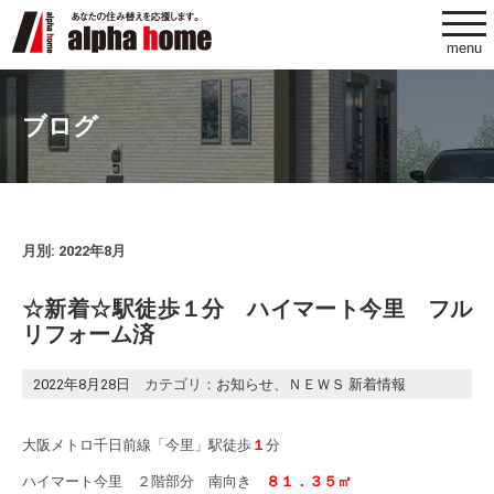
togg
navi
menu
ブログ
月別: 2022年8月
☆新着☆駅徒歩１分 ハイマート今里 フル
リフォーム済
2022年8月28日
カテゴリ：
お知らせ
、
ＮＥＷＳ 新着情報
大阪メトロ千日前線「今里」駅徒歩
１
分
ハイマート今里 ２階部分 南向き
８１．３５㎡