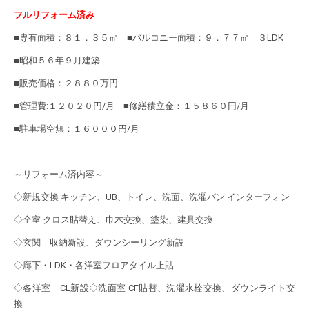
フルリフォーム済み
■専有面積：８１．３５㎡ ■バルコニー面積：９．７７㎡ ３LDK
■昭和５６年９月建築
■販売価格：２８８０万円
■管理費:１２０２０円/月 ■修繕積立金：１５８６０円/月
■駐車場空無：１６０００円/月
～リフォーム済内容～
◇新規交換 キッチン、UB、トイレ、洗面、洗濯パン インターフォン
◇全室 クロス貼替え、巾木交換、塗染、建具交換
◇玄関 収納新設、ダウンシーリング新設
◇廊下・LDK・各洋室フロアタイル上貼
◇各洋室 CL新設◇洗面室 CF貼替、洗濯水栓交換、ダウンライト交
換