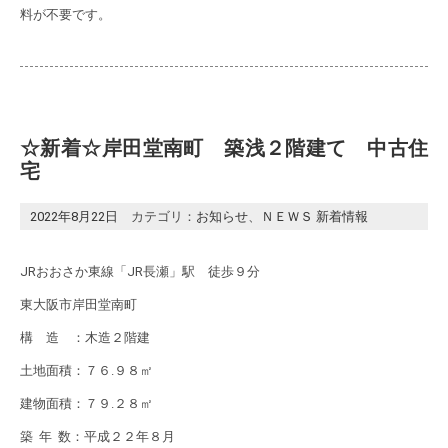
料が不要です。
☆新着☆岸田堂南町 築浅２階建て 中古住
宅
2022年8月22日
カテゴリ：
お知らせ
、
ＮＥＷＳ 新着情報
JRおおさか東線「JR長瀬」駅 徒歩９分
東大阪市岸田堂南町
構 造 ：木造２階建
土地面積：７６.９８㎡
建物面積：７９.２８㎡
築 年 数：平成２２年８月