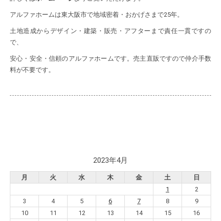
アルファホームは東大阪市で地域密着・おかげさまで25年。
土地造成からデザイン・建築・販売・アフターまで責任一貫ですの
で、
安心・安全・信頼のアルファホームです。売主直販ですので仲介手数
料が不要です。
2023年4月
月
火
水
木
金
土
日
1
2
3
4
5
6
7
8
9
10
11
12
13
14
15
16