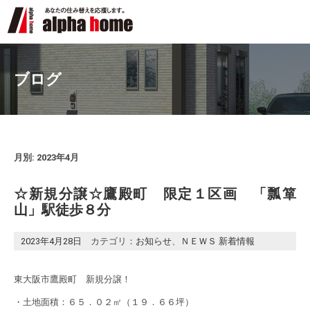
ブログ
月別: 2023年4月
☆新規分譲☆鷹殿町 限定１区画 「瓢箪
山」駅徒歩８分
2023年4月28日
カテゴリ：
お知らせ
、
ＮＥＷＳ 新着情報
東大阪市鷹殿町 新規分譲！
・土地面積：６５．０２㎡（１９．６６坪）