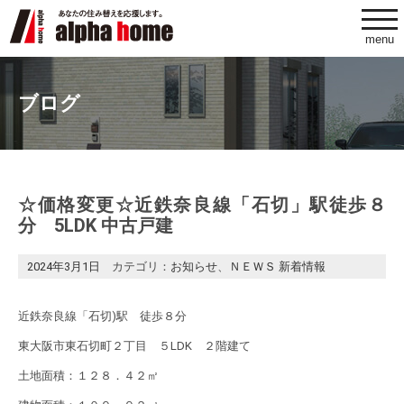
togg
navi
menu
ブログ
☆価格変更☆近鉄奈良線「石切」駅徒歩８
分 5LDK 中古戸建
2024年3月1日
カテゴリ：
お知らせ
、
ＮＥＷＳ 新着情報
近鉄奈良線「石切)駅 徒歩８分
東大阪市東石切町２丁目 ５LDK ２階建て
土地面積：１２８．４２㎡