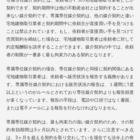
専属専任媒介契約とは、依頼者が1つの宅地建物取引業者としか
契約できず、契約期間中は他の不動産会社とは契約することが出
来ない媒介契約です。専属専任媒介契約は、他の媒介契約と違い
宅地建物取引業者と契約期間中に依頼主が直接買い手を見つける
ことは禁止されています。もし、依頼者が直接買い手を見つけて
売買契約を締結した場合は、宅地建物取引業者は依頼者に対して
約定報酬額を請求することができます。媒介契約の中では、依頼
者の制限が一番多く最も拘束力のある契約となります。
専属専任媒介契約の場合、専任媒介契約と同様に契約関係にある
宅地建物取引業者は、依頼者へ販売状況を報告する義務がありま
す。専属専任媒介契約における販売状況の報告は、１週間に1度
以上というのがルールとされており専任媒介契約よりも報告頻度
が多くなっています。報告の手段は、電話や口頭ではなく書面、
または電子メールによる報告を行わなければなりません。
専属専任媒介契約は、最も拘束力の強い媒介契約のため、その契
約有効期間は3ヶ月以内とされています。さらに注意すべき点
は、3ヶ月を超える契約を取り交わしている場合でも法令上の有