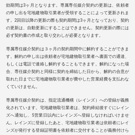
効期間は3ヶ月となります。専属専任媒介契約の更新は、依頼者
の申し出を宅地建物取引業者が受領することによって更新されま
す。2回目以降の更新の際も契約期間は3ヶ月となっており、契約
の更新は、自動更新にすることはできません。契約更新の際には
必ず契約書の作成と取り交わしが必要となります。
専属専任媒介契約は３ヶ月の契約期間中に解約することができま
す。解約の申し出は依頼者が宅地建物取引業者へ書面での通達、
もしくは電話で連絡し解約することもできます。解約になった場
合、専任媒介契約と同様に契約を締結した日から、解約の合意が
取れた日までに宅地建物取引業者が費やした営業経費を支払わな
くていけません。
専属専任媒介契約は、指定流通機構（レインズ）への登録が義務
化されています。宅地建物取引業者は、契約締結後すぐにレイン
ズへ通知し、5営業日以内にレインズへ登録しなければいけませ
ん。レインズに登録したあと、宅地建物取引業者は依頼者にレイ
ンズが発行する登録証明書を依頼者に交付することが義務付けら